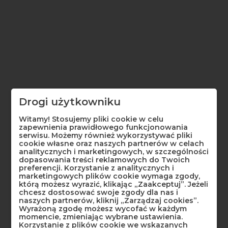
Grunt polerski służy do złocenia płatkami złota na wysoki połysk
(na poler).
Puder jest wygodną formą, gdyż bierzemy tyle do rozrobienia,
ile w danej chwili potrzebujemy.
Grunt polerski w pudrze jest dostępny w następujących
kolorach:
Drogi użytkowniku
czerwony, żółty, biały, czarny.
Witamy! Stosujemy pliki cookie w celu
zapewnienia prawidłowego funkcjonowania
serwisu. Możemy również wykorzystywać pliki
1.Kładziemy pierwszą warstwę.
cookie własne oraz naszych partnerów w celach
analitycznych i marketingowych, w szczególności
Pojemnik z rozrobionym gruntem polerskim zamykamy po
dopasowania treści reklamowych do Twoich
preferencji. Korzystanie z analitycznych i
każdym użyciu.
marketingowych plików cookie wymaga zgody,
którą możesz wyrazić, klikając „Zaakceptuj”. Jeżeli
chcesz dostosować swoje zgody dla nas i
Do nakładania gruntu najlepiej użyć miękkiego pędzla z włosia
naszych partnerów, kliknij „Zarządzaj cookies”.
naturalnego, okrągłego lub płaskiego. Należy uważać, aby
Wyrażoną zgodę możesz wycofać w każdym
momencie, zmieniając wybrane ustawienia.
pędzel nie był zbyt mały, żeby bez problemu pokryć wszelkie
Korzystanie z plików cookie we wskazanych