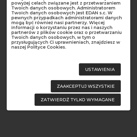
powyżej celach związane jest z przetwarzaniem
rowki i wypukłości. Nie należy również nakładać zbyt cienkich
Twoich danych osobowych. Administratorem
warstw i należy pamiętać, aby prowadzić pędzel tylko w jedna
Twoich danych osobowych jest EDAN s.c. W
pewnych przypadkach administratorami danych
stronę (nie tam i z powrotem).
mogą być również nasi partnerzy. Więcej
informacji o korzystaniu przez nas i naszych
Grunt polerski wysycha na mat po około 20-30 minutach i
partnerów z plików cookie oraz o przetwarzaniu
Twoich danych osobowych, w tym o
nadaje się do pokrycia następną warstwą. Zanim nałożymy
przysługujących Ci uprawnieniach, znajdziesz w
naszej Polityce Cookies.
kolejną warstwę, należy się upewnić, że poprzednia bardzo
dobrze wyschła.
2.Kładziemy drugą i trzecią warstwę lub ewentualnie jeszcze
USTAWIENIA
czwartą.
ZAAKCEPTUJ WSZYSTKIE
Następne warstwy kładziemy w taki sam sposób jak pierwszą.
ZATWIERDŹ TYLKO WYMAGANE
Kiedy po 3-4 godzinach wszystkie warstwy dobrze przeschną,
możemy wyrównać pędzlem ewentualne małe nierówności.
Małe nierówności możemy również usunąć papierem ściernym
o grubości ziarna 500-600.