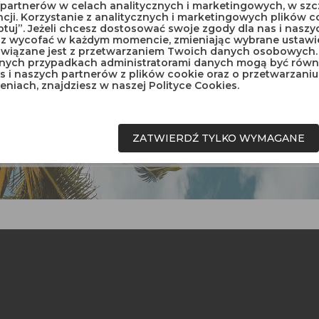
h partnerów w celach analitycznych i marketingowych, w sz
ji. Korzystanie z analitycznych i marketingowych plików 
ptuj”. Jeżeli chcesz dostosować swoje zgody dla nas i naszyc
z wycofać w każdym momencie, zmieniając wybrane ustawien
wiązane jest z przetwarzaniem Twoich danych osobowych.
nych przypadkach administratorami danych mogą być równie
nas i naszych partnerów z plików cookie oraz o przetwarza
eniach, znajdziesz w naszej Polityce Cookies.
czalnik Do
ów I Farb 100 Ml
ZATWIERDŹ TYLKO WYMAGANE

 1-5 z 5 pozycji