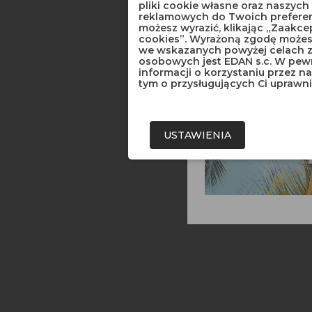
pliki cookie własne oraz naszyc
reklamowych do Twoich preferenc
możesz wyrazić, klikając „Zaakce
cookies”. Wyrażoną zgodę możes
we wskazanych powyżej celach z
osobowych jest EDAN s.c. W pew
informacji o korzystaniu przez 
tym o przysługujących Ci uprawni
Rozcień
Pigment
USTAWIENIA
Cena
15,00 zł
Pokazano