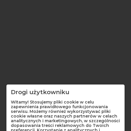
Enim quis fugiat consequat elit minim nisi eu occaecat
occaecat deserunt aliquip nisi ex deserunt.
POWIADOM MNIE KIEDY BĘDZIE DOSTĘPNY
385,00 zł
Brutto
Wyświetl historię cen produktu

Drogi użytkowniku
Najniższa cena w ciągu ostatnich 30 dni
Witamy! Stosujemy pliki cookie w celu
zapewnienia prawidłowego funkcjonowania
Złoto płatkowe 24 karat żółte o grubości 22 g/1000 płatków, 8
serwisu. Możemy również wykorzystywać pliki
cm x 8 cm.
cookie własne oraz naszych partnerów w celach
analitycznych i marketingowych, w szczególności
dopasowania treści reklamowych do Twoich
OPAKOWANIE
preferencji. Korzystanie z analitycznych i