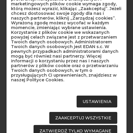
marketingowych plików cookie wymaga zgody,
którą możesz wyrazić, klikając „Zaakceptuj”. Jeżeli
chcesz dostosować swoje zgody dla nas i
naszych partnerów, kliknij „Zarządzaj cookies”.
ILOŚĆ
Wyrażoną zgodę możesz wycofać w każdym
momencie, zmieniając wybrane ustawienia.
Korzystanie z plików cookie we wskazanych
powyżej celach związane jest z przetwarzaniem
OBECNIE BRAK NA STANIE
Twoich danych osobowych. Administratorem
Twoich danych osobowych jest EDAN s.c. W
pewnych przypadkach administratorami danych
DODAJ DO KOSZYKA
mogą być również nasi partnerzy. Więcej
informacji o korzystaniu przez nas i naszych
partnerów z plików cookie oraz o przetwarzaniu
Twoich danych osobowych, w tym o
przysługujących Ci uprawnieniach, znajdziesz w
naszej Polityce Cookies.
SZCZEGÓŁY PRODUKTU
USTAWIENIA
RECENZJE
ZAAKCEPTUJ WSZYSTKIE
ZATWIERDŹ TYLKO WYMAGANE